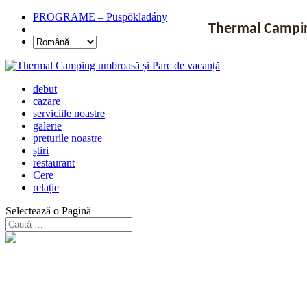
PROGRAME – Püspökladány
Thermal Camping
|
debut
cazare
serviciile noastre
galerie
preturile noastre
știri
restaurant
Cere
relație
Selectează o Pagină