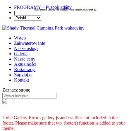
PROGRAMY – Püspökladány
Shady Thermal Camping Park wakacyjny - Püspökladány, ulica Petofi 62.
|
Wstęp
Zakwaterowanie
Nasze usługi
Galeria
Nasze ceny
Aktualności
Restauracja
Zapytaj o
Kontakt
Zaznacz stronę
Unite Gallery Error - gallery js and css files not included in the
footer. Please make sure that wp_footer() function is added to your
theme.