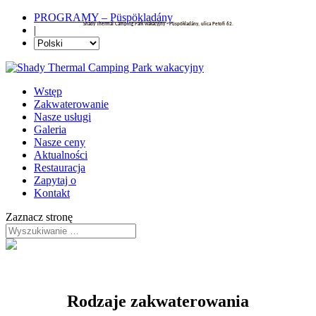
PROGRAMY – Püspökladány
Shady Thermal Camping Park wakacyjny - Püspökladány, ulica Petofi 62.
|
Wstęp
Zakwaterowanie
Nasze usługi
Galeria
Nasze ceny
Aktualności
Restauracja
Zapytaj o
Kontakt
Zaznacz stronę
Rodzaje zakwaterowania