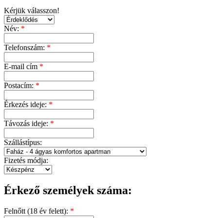
Kérjük válasszon!
Név:
*
Telefonszám:
*
E-mail cím
*
Postacím:
*
Érkezés ideje:
*
Távozás ideje:
*
Szállástípus:
Fizetés módja:
Érkező személyek száma:
Felnőtt (18 év felett):
*