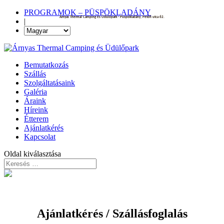
PROGRAMOK – PÜSPÖKLADÁNY
Árnyas Thermal Camping és Üdülőpark - Püspökladány, Petőfi utca 62.
|
Bemutatkozás
Szállás
Szolgáltatásaink
Galéria
Áraink
Híreink
Étterem
Ajánlatkérés
Kapcsolat
Oldal kiválasztása
Ajánlatkérés / Szállásfoglalás