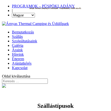
PROGRAMOK – PÜSPÖKLADÁNY
Árnyas Thermal Camping és Üdülőpark - Püspökladány, Petőfi utca 62.
|
Bemutatkozás
Szállás
Szolgáltatásaink
Galéria
Áraink
Híreink
Étterem
Ajánlatkérés
Kapcsolat
Oldal kiválasztása
Szállástípusok