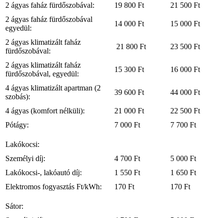
2 ágyas faház fürdőszobával:
19 800 Ft
21 500 Ft
2 ágyas faház fürdőszobával
14 000 Ft
15 000 Ft
egyedül:
2 ágyas klimatizált faház
21 800 Ft
23 500 Ft
fürdőszobával:
2 ágyas klimatizált faház
15 300 Ft
16 000 Ft
fürdőszobával, egyedül:
4 ágyas klimatizált apartman (2
39 600 Ft
44 000 Ft
szobás):
4 ágyas (komfort nélküli):
21 000 Ft
22 500 Ft
Pótágy:
7 000 Ft
7 700 Ft
Lakókocsi:
Személyi díj:
4 700 Ft
5 000 Ft
Lakókocsi-, lakóautó díj:
1 550 Ft
1 650 Ft
Elektromos fogyasztás Ft/kWh:
170 Ft
170 Ft
Sátor: