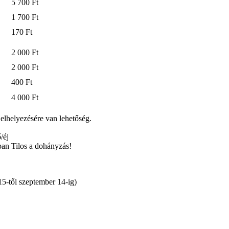
5 700 Ft
1 700 Ft
170 Ft
2 000 Ft
2 000 Ft
400 Ft
4 000 Ft
elhelyezésére van lehetőség.
/éj
an Tilos a dohányzás!
15-től szeptember 14-ig)