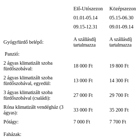
Elő-Utószezon
Középszezon
01.01-05.14
05.15-06.30
09.15-12.31
09.01-09.14
A szállásdíj
A szállásdíj
Gyógyfürdő belépő:
tartalmazza
tartalmazza
Panzió:
2 ágyas klimatizált szoba
18 000 Ft
19 800 Ft
fürdőszobával:
2 ágyas klimatizált szoba
13 000 Ft
14 300 Ft
fürdőszobával, egyedül:
3 ágyas klimatizált szoba
27 000 Ft
29 700 Ft
fürdőszobával (családi):
Róna klimatizált vendégház (3
33 000 Ft
35 200 Ft
ágyas):
Pótágy:
7 000 Ft
7 700 Ft
Faházak: