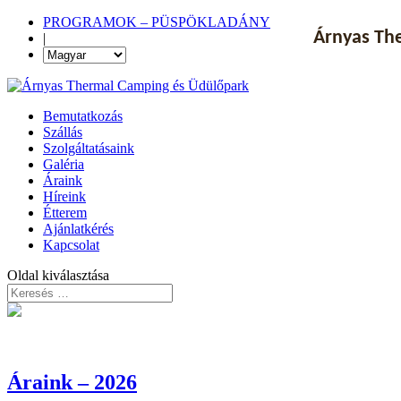
PROGRAMOK – PÜSPÖKLADÁNY
Árnyas The
|
Bemutatkozás
Szállás
Szolgáltatásaink
Galéria
Áraink
Híreink
Étterem
Ajánlatkérés
Kapcsolat
Oldal kiválasztása
Áraink – 2026