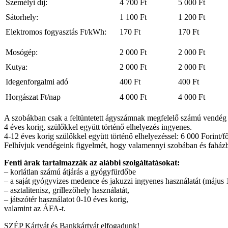
Személyi díj:
4 700 Ft
5 000 Ft
Sátorhely:
1 100 Ft
1 200 Ft
Elektromos fogyasztás Ft/kWh:
170 Ft
170 Ft
Mosógép:
2 000 Ft
2 000 Ft
Kutya:
2 000 Ft
2 000 Ft
Idegenforgalmi adó
400 Ft
400 Ft
Horgászat Ft/nap
4 000 Ft
4 000 Ft
A szobákban csak a feltüntetett ágyszámnak megfelelő számú vendég 
4 éves korig, szülőkkel együtt történő elhelyezés ingyenes.
4-12 éves korig szülőkkel együtt történő elhelyezéssel: 6 000 Forint/fő
Felhívjuk vendégeink figyelmét, hogy valamennyi szobában és faházb
Fenti árak tartalmazzák az alábbi szolgáltatásokat:
– korlátlan számú átjárás a gyógyfürdőbe
– a saját gyógyvizes medence és jakuzzi ingyenes használatát (május 
– asztalitenisz, grillezőhely használatát,
– játszótér használatot 0-10 éves korig,
valamint az ÁFA-t.
SZÉP Kártyát és Bankkártyát elfogadunk!